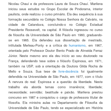
Nicolau Chauí e da professora Laura de Souza Chauí. Marilena
iniciou seus estudos no Grupo Escolar de Pindorama, interior
paulista, onde realizou o curso primário. Ela deu sequência à sua
formação secundária no Colégio Nossa Senhora do Calvário, na
cidade de Catanduva, concluindo-o no Colégio Estadual
Presidente Roosevelt, na capital. A filósofa ingressou no curso
de filosofia da Universidade de São Paulo em 1960, graduando-
se em 1965. Ela defendeu sua dissertação de mestrado,
intitulada Merleau-Ponty e a crítica do
humanismo
, em 1967,
orientada pelo Professor Doutor Bento Prado de Almeida Ferraz
Júnior. Neste mesmo ano ela deu início ao seu doutorado na
França, defendendo tese sobre o filósofo Espinosa, em 1971,
também na USP, sob a orientação da Doutora Gilda Rocha de
Mello e Souza. Sua tese de
livre-docência
foi igualmente
defendida na Universidade de São Paulo, em 1977, com o título
A nervura do real: Espinosa e a questão da liberdade. Neste
trabalho ela aborda temas como imanência; liberdade;
necessidade; servidão; beatitude e paixão. Marilena prestou
concurso em 1987 e conquistou o cargo de professora titular de
filosofia. Ela ministra aulas no Departamento de Filosofia da
Universidade de São Paulo, tendo se especializado em História