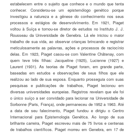
estabelecem entre o sujeito que conhece e o mundo que tenta
conhecer. Considerou-se um epistemólogo genético porque
investigou a natureza e a gênese do conhecimento nos seus
processos e estágios de desenvolvimento. Em 1921, Piaget
voltou à Suíça e tornou-se diretor de estudos no Instituto J. J.
Rousseau da Universidade de Genebra. Lá ele iniciou o maior
trabalho de sua vida, ao observar crianças brincando e registrar
meticulosamente as palavras, ações e processos de raciocínio
delas. Em 1923, Piaget casou-se com Valentine Châtenay, com
quem teve três filhas: Jacqueline (1925), Lucienne (1927) e
Laurent (1931). As teorias de Piaget foram, em grande parte,
baseadas em estudos e observações de seus filhos que ele
realizou ao lado de sua esposa. Enquanto prosseguia com suas
pesquisas e publicações de trabalhos, Piaget lecionou em
diversas universidades europeias. Registros revelam que ele foi
o único suíço a ser convidado para lecionar na Universidade de
Sorbonne (Paris, França), onde permaneceu de 1952 a 1963. Até
a data de seu falecimento, Piaget fundou e dirigiu o Centro
Internacional para Epistemologia Genética. Ao longo de sua
brilhante carreira, Piaget escreveu mais de 75 livros e centenas
de trabalhos científicos. Piaget morreu em Genebra, em 17 de