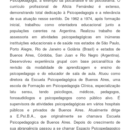
Psicopedagogia, a exemplo da psicanálise e do psicodrama. O
currículo profissional de Alicia Fernández é extenso,
demonstrando total dedicação à Psicopedagogia e a relevância
de sua atuação nesse sentido. De 1962 a 1974, após formação
inicial, trabalhou como orientadora educacional junto a
populações carentes na Argentina. Realizou trabalho de
assessoria em atividades psicopedagógicas em inúmeras
instituições educacionais e de saúde nos estados de São Paulo,
Porto Alegre, Rio de Janeiro e Goiânia (Brasil) e estados de
Buenos Aires, Córdoba, San Juan e Rio Negro (Argentina).
Desenvolveu experiência grupal com base psicanalítica de
revisão da modalidade de aprendizagem e ensino do
psicopedagogo e do educador de sala de aula. Atuou como
diretora da Escuela Psicopedagógica de Buenos Aires, uma
escola de Formação em Psicopedagogia Clínica, especialização
latu sensu, tendo psicólogos, médicos, pedagogos,
fonoaudiólogos e psicopedagogos como público alvo. É
supervisora de atividades psicopedagógicas em vários hospitais
públicos e privados de Buenos Aires. Atualmente dirige
a E.Psi.B.A., que originalmente se chamava Escuela
Psicopedagogica de Buenos Aires. Depois do crescimento de
sua abrangência passou a se chamar Espacio Psicopedagogico