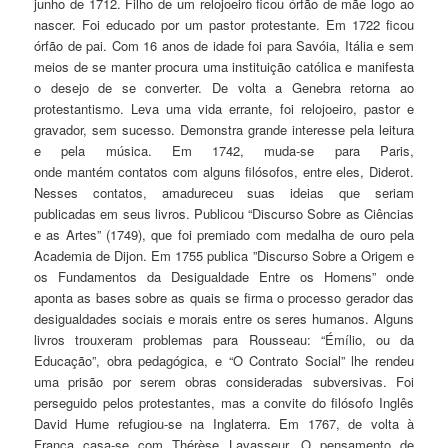
junho de 1712. Filho de um relojoeiro ficou órfão de mãe logo ao
nascer. Foi educado por um pastor protestante. Em 1722 ficou
órfão de pai. Com 16 anos de idade foi para Savóia, Itália e sem
meios de se manter procura uma instituição católica e manifesta
o desejo de se converter. De volta a Genebra retorna ao
protestantismo. Leva uma vida errante, foi relojoeiro, pastor e
gravador, sem sucesso. Demonstra grande interesse pela leitura
e pela música. Em 1742, muda-se para Paris,
onde mantém contatos com alguns filósofos, entre eles, Diderot.
Nesses contatos, amadureceu suas ideias que seriam
publicadas em seus livros. Publicou “Discurso Sobre as Ciências
e as Artes” (1749), que foi premiado com medalha de ouro pela
Academia de Dijon. Em 1755 publica ”Discurso Sobre a Origem e
os Fundamentos da Desigualdade Entre os Homens” onde
aponta as bases sobre as quais se firma o processo gerador das
desigualdades sociais e morais entre os seres humanos. Alguns
livros trouxeram problemas para Rousseau: “Émílio, ou da
Educação”, obra pedagógica, e “O Contrato Social” lhe rendeu
uma prisão por serem obras consideradas subversivas. Foi
perseguido pelos protestantes, mas a convite do filósofo Inglês
David Hume refugiou-se na Inglaterra. Em 1767, de volta à
França casa-se com Thérèse Lavasseur. O pensamento de