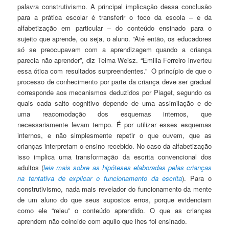
palavra construtivismo. A principal implicação dessa conclusão
para a prática escolar é transferir o foco da escola – e da
alfabetização em particular – do conteúdo ensinado para o
sujeito que aprende, ou seja, o aluno. “Até então, os educadores
só se preocupavam com a aprendizagem quando a criança
parecia não aprender”, diz Telma Weisz. “Emilia Ferreiro inverteu
essa ótica com resultados surpreendentes.” O princípio de que o
processo de conhecimento por parte da criança deve ser gradual
corresponde aos mecanismos deduzidos por Piaget, segundo os
quais cada salto cognitivo depende de uma assimilação e de
uma reacomodação dos esquemas internos, que
necessariamente levam tempo. É por utilizar esses esquemas
internos, e não simplesmente repetir o que ouvem, que as
crianças interpretam o ensino recebido. No caso da alfabetização
isso implica uma transformação da escrita convencional dos
adultos (
leia mais sobre as hipóteses elaboradas pelas crianças
na tentativa de explicar o funcionamento da escrita
). Para o
construtivismo, nada mais revelador do funcionamento da mente
de um aluno do que seus supostos erros, porque evidenciam
como ele “releu” o conteúdo aprendido. O que as crianças
aprendem não coincide com aquilo que lhes foi ensinado.