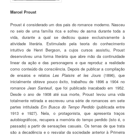
Marcel Proust
Proust é considerado um dos pais do romance moderno. Nasceu
no seio de uma família rica e sofreu de asma durante toda a
vida, durante a qual se dedicou quase exclusivamente à
atividade literária. Estimulado pela teoria do conhecimento
intuitivo de Henri Bergson, a cujos cursos assistiu, Proust
desenvolveu uma forma literária que abre mão da continuidade
linear da ação e das personagens e que reproduz a realidade
como conteúdo da consciência. Depois de publicar a compilação
de ensaios e relatos
Les Plaisirs et les Jours
(1896), que
inicialmente obteve pouco êxito, trabalhou de 1896 a 1904 no
romance
Jean Santeuil
, que foi publicado inacabado em 1952.
Desde o ano de 1908 até sua morte, Proust levou uma vida
totalmente retirada e escreveu uma série de romances em sete
partes intitulada
Em Busca do Tempo Perdido
(publicada entre
1913 e 1927). Nela, o protagonista, que apresenta traços
autobiográficos, recupera a memória do tempo perdido (isto é, o
passado) a partir de sensações casuais. Os temas de que trata
são a decadência e o resvalar da sociedade anterior à Primeira