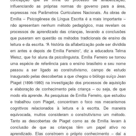
influenciando as próprias normas do governo para a área,
expressas nos Parâmetros Curriculares Nacionais. As obras de
Emilia – Psicogênese da Língua Escrita é a mais importante –
não apresentam nenhum método pedagógico, mas revelam os
processos de aprendizado das crianças, levando a conclusões
que puseram em questão os métodos tradicionais de ensino da
leitura e da escrita. “A história da alfabetização pode ser dividida
em antes e depois de Emilia Ferreiro”, diz a educadora Telma
Weisz, que foi aluna da psicolinguista. Emilia Ferreiro se tornou
uma espécie de referência para o ensino brasileiro e seu nome
passou a ser ligado ao construtivismo, campo de estudo
inaugurado pelas descobertas a que chegou o biólogo suíço Jean
Piaget (1896-1980) na investigação dos processos de aquisição
e elaboração de conhecimento pela criança – ou seja, de que
modo ela aprende. As pesquisas de Emilia Ferreiro, que estudou
e trabalhou com Piaget, concentram o foco nos mecanismos
cognitivos relacionados à leitura e à escrita. De maneira
equivocada, muitos consideram o construtivismo um método.
Tanto as descobertas de Piaget como as de Emilia levam à
conclusão de que as crianças têm um papel ativo no
aprendizado. Elas constroem o próprio conhecimento – daí a