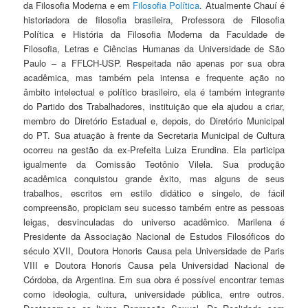
da Filosofia Moderna e em
Filosofia Política
. Atualmente Chauí é
historiadora de filosofia brasileira, Professora de Filosofia
Política e História da Filosofia Moderna da Faculdade de
Filosofia, Letras e Ciências Humanas da Universidade de São
Paulo – a FFLCH-USP. Respeitada não apenas por sua obra
acadêmica, mas também pela intensa e frequente ação no
âmbito intelectual e político brasileiro, ela é também integrante
do Partido dos Trabalhadores, instituição que ela ajudou a criar,
membro do Diretório Estadual e, depois, do Diretório Municipal
do PT. Sua atuação à frente da Secretaria Municipal de Cultura
ocorreu na gestão da ex-Prefeita Luiza Erundina. Ela participa
igualmente da Comissão Teotônio Vilela. Sua produção
acadêmica conquistou grande êxito, mas alguns de seus
trabalhos, escritos em estilo didático e singelo, de fácil
compreensão, propiciam seu sucesso também entre as pessoas
leigas, desvinculadas do universo acadêmico. Marilena é
Presidente da Associação Nacional de Estudos Filosóficos do
século XVII, Doutora Honoris Causa pela Universidade de Paris
VIII e Doutora Honoris Causa pela Universidad Nacional de
Córdoba, da Argentina. Em sua obra é possível encontrar temas
como ideologia, cultura, universidade pública, entre outros.