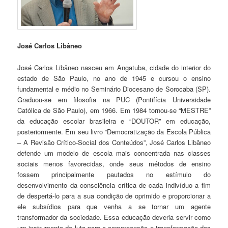
José Carlos Libâneo
José Carlos Libâneo nasceu em Angatuba, cidade do interior do
estado de São Paulo, no ano de 1945 e cursou o ensino
fundamental e médio no Seminário Diocesano de Sorocaba (SP).
Graduou-se em filosofia na PUC (Pontifícia Universidade
Católica de São Paulo), em 1966. Em 1984 tornou-se “MESTRE”
da educação escolar brasileira e “DOUTOR” em educação,
posteriormente. Em seu livro “Democratização da Escola Pública
– A Revisão Crítico-Social dos Conteúdos”, José Carlos Libâneo
defende um modelo de escola mais concentrada nas classes
sociais menos favorecidas, onde seus métodos de ensino
fossem principalmente pautados no estímulo do
desenvolvimento da consciência crítica de cada indivíduo a fim
de despertá-lo para a sua condição de oprimido e proporcionar a
ele subsídios para que venha a se tornar um agente
transformador da sociedade. Essa educação deveria servir como
um instrumento de luta para a compreensão e transformação dos