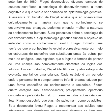
setembro de 1980. Piaget desenvolveu diversos campos de
estudos científicos: a psicologia do desenvolvimento, a teoria
cognitiva e o que veio a ser chamado de epistemologia genética.
A essência do trabalho de Piaget ensina que ao observarmos
cuidadosamente a maneira com que o conhecimento se
desenvolve nas crianças, podemos entender melhor a natureza
do conhecimento humano. Suas pesquisas sobre a psicologia do
desenvolvimento e a epistemologia genética tinham o objetivo de
entender como o conhecimento evolui. Piaget formulou sua
teoria de que o conhecimento evolui progressivamente por meio
de estruturas de raciocínio que substituem umas às outras por
meio de estágios. Isso significa que a lógica e formas de pensar
de uma criança são completamente diferentes da lógica dos
adultos. Em seu trabalho, Piaget identifica os quatro estágios de
evolução mental de uma criança. Cada estágio é um período
onde o pensamento e comportamento infantil é caracterizado por
uma forma específica de conhecimento e raciocínio. Esses
quatro estágios são: sensório-motor, pré-operatório, operatório
concreto e operatório formal. Em seus estudos sobre crianças,
Jean Piaget descobriu que elas não raciocinam como os adultos.
Esta descoberta levou Piaget a recomendar aos adultos que
adotassem uma abordagem educacional diferente ao lidar com