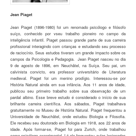
Jean Piaget
Jean Piaget (1896-1980) foi um renomado psicólogo e filósofo
suíço, conhecido por vseu trabalho pioneiro no campo da
inteligência infantil. Piaget passou grande parte de sua carreira
profissional interagindo com crianças e estudando seu processo
de raciocínio. Seus estudos tiveram um grande impacto sobre os
campos da Psicologia e Pedagogia. Jean Piaget nasceu no dia
9 de agosto de 1896, em Neuchâtel, na Suíça. Seu pai, um
calvinista convicto, era professor universitário de Literatura
medieval. Piaget foi um menino prodígio. Interessou-se por
História Natural ainda em sua infância. Aos 11 anos de idade,
publicou seu primeiro trabalho sobre sua observação de um
pardal albino. Esse breve estudo é considerado o início de sua
brilhante carreira científica. Aos sábados, Piaget trabalhava
gratuitamente no Museu de História Natural. Piaget frequentou a
Universidade de Neuchâtel, onde estudou Biologia e Filosofia.
Ele recebeu seu doutorado em Biologia em 1918, aos 22 anos de
idade. Após formar-se, Piaget foi para Zurich, onde trabalhou
como psicólogo experimental. Lá ele frequentou aulas lecionadas