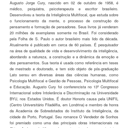
Augusto Jorge Cury, nascido em 02 de outubro de 1958, é
médico, psiquiatra, psicoterapeuta e escritor brasileiro.
Desenvolveu a teoria da Inteligência Multifocal, que estuda sobre
o funcionamento da mente, o processo de construção do
pensamento e formação de pensadores. Seus livros já venderam
20 milhões de exemplares somente no Brasil. Foi considerado
pela Folha de S. Paulo o autor brasileiro mais lido da década.
Atualmente é publicado em cerca de 60 países. É pesquisador
na área de qualidade de vida e desenvolvimento da inteligência,
abordando a natureza, a construção e a dinâmica da emoção e
dos pensamentos. Sua teoria é usada como referência em teses
de mestrado e doutorado, e tem sido objeto de pós-graduação
Lato sensu em diversas áreas das ciências humanas, como
Psicologia Multifocal e Gestão de Pessoas, Psicologia Multifocal
e Educação. Augusto Cury foi conferencista no 13º Congresso
Internacional sobre Intolerância e Discriminação na Universidade
BYU, nos Estados Unidos. É doutor Honoris causa pela UNIFIL
(Centro Universitário Filadélfia, em Londrina) e membro de honra
da Academia de Sobredotados do Instituto da Inteligência, da
cidade do Porto, Portugal. Seu romance O Vendedor de Sonhos
foi premiado como uma das principais obras internacionais na