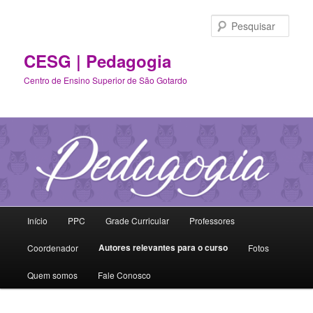
Pular
para
Pesqu
o
conteúdo
CESG | Pedagogia
principal
Centro de Ensino Superior de São Gotardo
Menu
Início
PPC
Grade Curricular
Professores
principal
Autores relevantes para o curso
Coordenador
Fotos
Quem somos
Fale Conosco